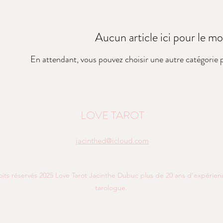
Aucun article ici pour le 
En attendant, vous pouvez choisir une autre catégorie 
LOVE TAROT
jacinthed@icloud.com
oits réservés 2025 Love Tarot Jacinthe Dubuc plus de 20 ans d'expéri
tarologue.