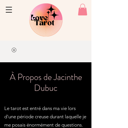
À Propos de Jacinthe
Dubuc
Le tarot est entré dans ma vie lors
d'une période creuse durant laquelle je
me posais énormément de questions.